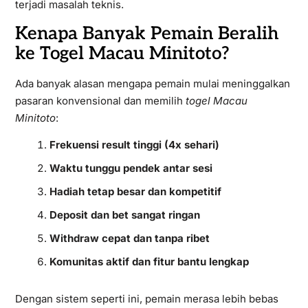
terjadi masalah teknis.
Kenapa Banyak Pemain Beralih
ke Togel Macau Minitoto?
Ada banyak alasan mengapa pemain mulai meninggalkan
pasaran konvensional dan memilih
togel Macau
Minitoto
:
Frekuensi result tinggi (4x sehari)
Waktu tunggu pendek antar sesi
Hadiah tetap besar dan kompetitif
Deposit dan bet sangat ringan
Withdraw cepat dan tanpa ribet
Komunitas aktif dan fitur bantu lengkap
Dengan sistem seperti ini, pemain merasa lebih bebas