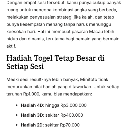
Dengan empat sesi tersebut, kamu punya cukup banyak
ruang untuk mencoba kombinasi angka yang berbeda,
melakukan penyesuaian strategi jika kalah, dan tetap
punya kesempatan menang tanpa harus menunggu
keesokan hari. Hal ini membuat pasaran Macau lebih
hidup dan dinamis, terutama bagi pemain yang bermain
aktif.
Hadiah Togel Tetap Besar di
Setiap Sesi
Meski sesi result-nya lebih banyak, Minitoto tidak
menurunkan nilai hadiah yang ditawarkan. Untuk setiap
taruhan Rp1.000, kamu bisa mendapatkan:
Hadiah 4D
: hingga Rp3.000.000
Hadiah 3D
: sekitar Rp400.000
Hadiah 2D
: sekitar Rp70.000