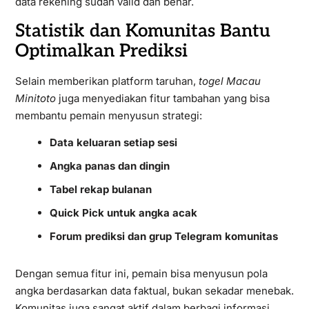
data rekening sudah valid dan benar.
Statistik dan Komunitas Bantu
Optimalkan Prediksi
Selain memberikan platform taruhan,
togel Macau
Minitoto
juga menyediakan fitur tambahan yang bisa
membantu pemain menyusun strategi:
Data keluaran setiap sesi
Angka panas dan dingin
Tabel rekap bulanan
Quick Pick untuk angka acak
Forum prediksi dan grup Telegram komunitas
Dengan semua fitur ini, pemain bisa menyusun pola
angka berdasarkan data faktual, bukan sekadar menebak.
Komunitas juga sangat aktif dalam berbagi informasi,