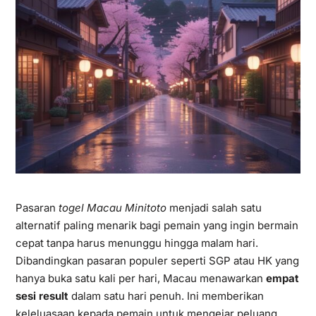
Pasaran
togel Macau Minitoto
menjadi salah satu
alternatif paling menarik bagi pemain yang ingin bermain
cepat tanpa harus menunggu hingga malam hari.
Dibandingkan pasaran populer seperti SGP atau HK yang
hanya buka satu kali per hari, Macau menawarkan
empat
sesi result
dalam satu hari penuh. Ini memberikan
keleluasaan kepada pemain untuk mengejar peluang,